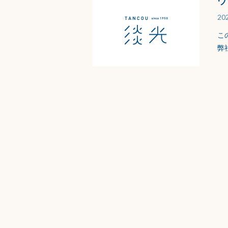
ウ
202
こ
弊