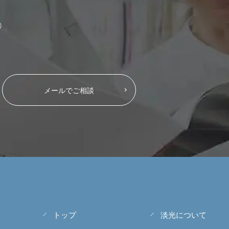
）
メールでご相談
トップ
淡光について