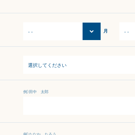
月
例）田中 太郎
例）たなか たろう