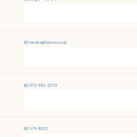
例）tanaka@tancou.co.jp
例）072-981-3270
例）579-8011