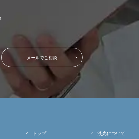
）
メールでご相談
トップ
淡光について